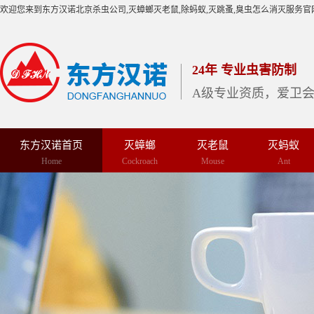
欢迎您来到东方汉诺北京杀虫公司,灭蟑螂灭老鼠,除蚂蚁,灭跳蚤,臭虫怎么消灭服务官
24年 专业虫害防制
A级专业资质，爱卫
东方汉诺首页
灭蟑螂
灭老鼠
灭蚂蚁
Home
Cockroach
Mouse
Ant