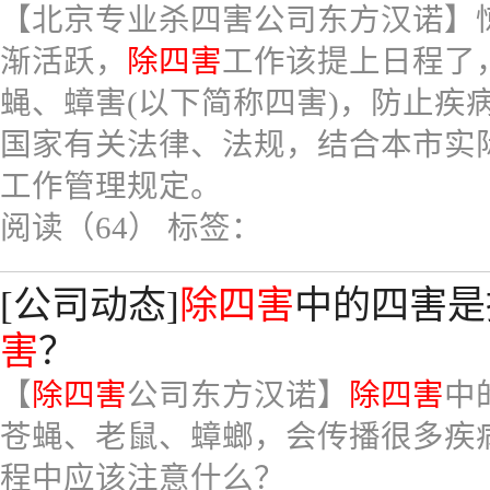
【北京专业杀四害公司东方汉诺】
渐活跃，
除四害
工作该提上日程了
蝇、蟑害(以下简称四害)，防止疾
国家有关法律、法规，结合本市实
工作管理规定。
阅读（64）
标签：
[公司动态]
除四害
中的四害是
害
？
【
除四害
公司东方汉诺】
除四害
中
苍蝇、老鼠、蟑螂，会传播很多疾
程中应该注意什么？